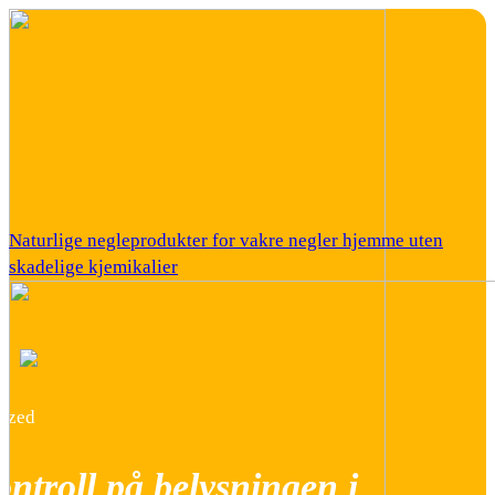
Naturlige negleprodukter for vakre negler hjemme uten
skadelige kjemikalier
22
ized
ntroll på belysningen i