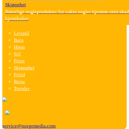
Skjønnhet
Naturlige negleprodukter for vakre negler hjemme uten skad
kjemikalier
Livsstil
Barn
Hjem
Stil
Form
Skjønnhet
Fritid
Reise
Trender
service@norgemedia.com