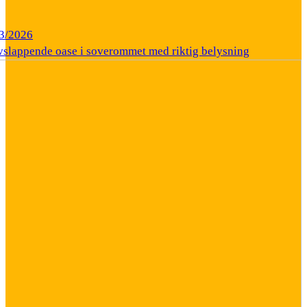
3/2026
vslappende oase i soverommet med riktig belysning