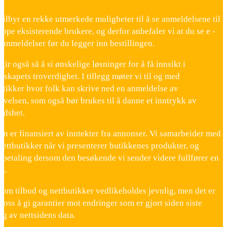
 tilbyr en rekke utmerkede muligheter til å se anmeldelsene til
uppe eksisterende brukere, og derfor anbefaler vi at du se e -
 anmeldelser før du legger inn bestillingen.
ir også så å si ønskelige løsninger for å få innsikt i
elskapets troverdighet. I tillegg møter vi til og med
utikker hvor folk kan skrive ned en anmeldelse av
velsen, som også bør brukes til å danne et inntrykk av
edshet.
n er finansiert av inntekter fra annonser. Vi samarbeider med
nettbutikker når vi presenterer butikkenes produkter, og
 betaling dersom den besøkende vi sender videre fullfører en
n.
om tilbud og nettbutikker vedlikeholdes jevnlig, men det er
 oss å gi garantier mot endringer som er gjort siden siste
g av nettsidens data.