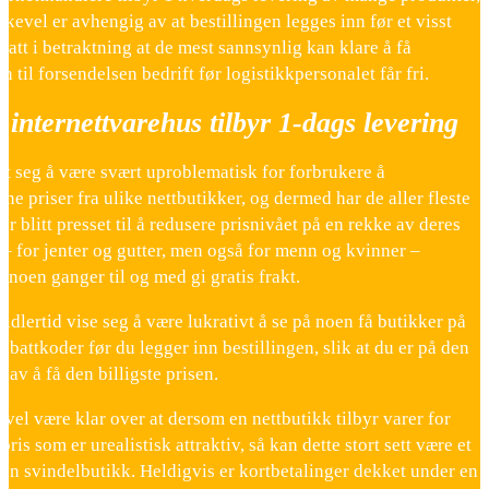
kevel er avhengig av at bestillingen legges inn før et visst
 tatt i betraktning at de mest sannsynlig kan klare å få
en til forsendelsen bedrift før logistikkpersonalet får fri.
internettvarehus tilbyr 1-dags levering
st seg å være svært uproblematisk for forbrukere å
e priser fra ulike nettbutikker, og dermed har de aller fleste
er blitt presset til å redusere prisnivået på en rekke av deres
– for jenter og gutter, men også for menn og kvinner –
 noen ganger til og med gi gratis frakt.
idlertid vise seg å være lukrativt å se på noen få butikker på
 rabattkoder før du legger inn bestillingen, slik at du er på den
n av å få den billigste prisen.
vel være klar over at dersom en nettbutikk tilbyr varer for
 pris som er urealistisk attraktiv, så kan dette stort sett være et
en svindelbutikk. Heldigvis er kortbetalinger dekket under en