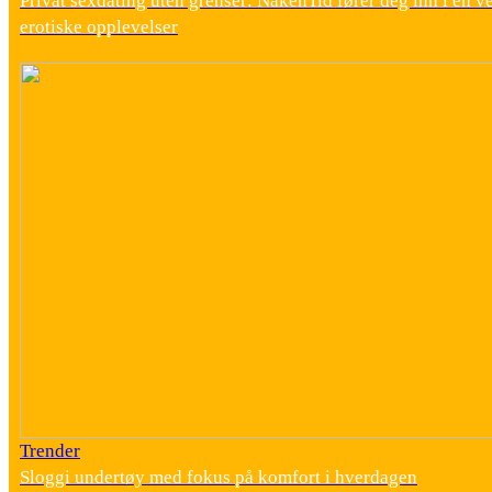
Privat sexdating uten grenser: NakenTid fører deg inn i en v
erotiske opplevelser
Trender
Sloggi undertøy med fokus på komfort i hverdagen