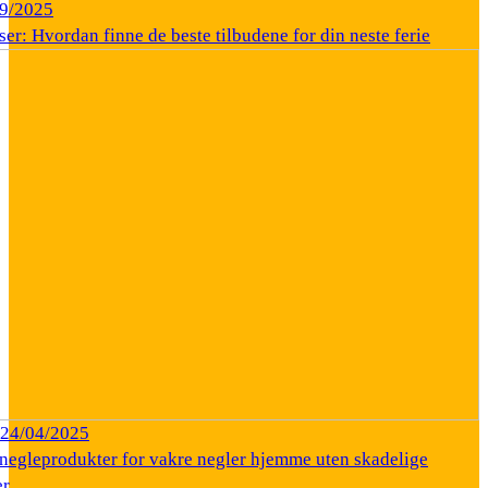
9/2025
iser: Hvordan finne de beste tilbudene for din neste ferie
24/04/2025
 negleprodukter for vakre negler hjemme uten skadelige
er