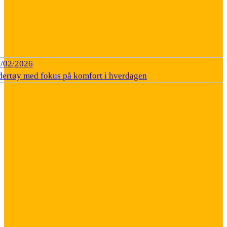
/02/2026
dertøy med fokus på komfort i hverdagen