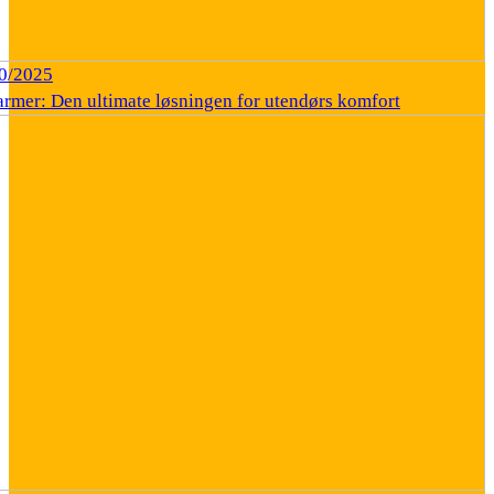
0/2025
armer: Den ultimate løsningen for utendørs komfort