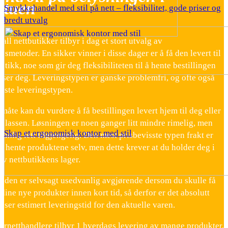
stuen
Smykkehandel med stil på nett – fleksibilitet, gode priser og
bredt utvalg
tall nettbutikker tilbyr i dag et stort utvalg av
esmetoder. En sikker vinner i disse dager er å få den levert til
tikk, noe som gir deg fleksibiliteten til å hente bestillingen
sser deg. Leveringstypen er ganske problemfri, og ofte også
gste leveringstypen.
åte kan du vurdere å få bestillingen levert hjem til deg eller
splassen. Løsningen er noen ganger litt mindre rimelig, men
Skap et ergonomisk kontor med stil
anlig lett tilgjengelig. Den mest prisbevisste typen frakt er
å hente produktene selv, men dette krever at du holder deg i
v nettbutikkens lager.
tiden er selvsagt usedvanlig avgjørende dersom du skulle få
dine nye produkter innen kort tid, så derfor er det absolutt
vi ser estimert leveringstid for den aktuelle varen.
ernetthandlere tilbyr 1 hverdags levering av mange produkter,