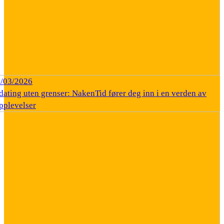
/03/2026
dating uten grenser: NakenTid fører deg inn i en verden av
pplevelser