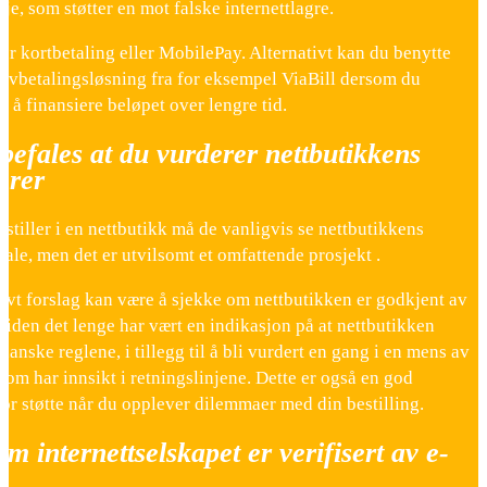
nje, som støtter en mot falske internettlagre.
er kortbetaling eller MobilePay. Alternativt kan du benytte
 avbetalingsløsning fra for eksempel ViaBill dersom du
r å finansiere beløpet over lengre tid.
befales at du vurderer nettbutikkens
erer
estiller i en nettbutikk må de vanligvis se nettbutikkens
ale, men det er utvilsomt et omfattende prosjekt .
tivt forslag kan være å sjekke om nettbutikken er godkjent av
siden det lenge har vært en indikasjon på at nettbutikken
 danske reglene, i tillegg til å bli vurdert en gang i en mens av
som har innsikt i retningslinjene. Dette er også en god
or støtte når du opplever dilemmaer med din bestilling.
om internettselskapet er verifisert av e-
t