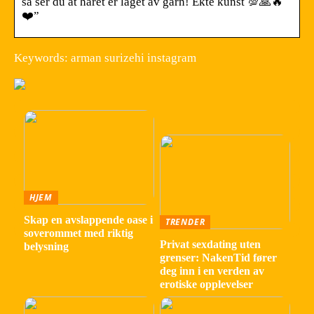
så ser du at håret er laget av garn! Ekte kunst 💯🙏🔥
❤️”
Keywords: arman surizehi instagram
HJEM
Skap en avslappende oase i
TRENDER
soverommet med riktig
Privat sexdating uten
belysning
grenser: NakenTid fører
deg inn i en verden av
erotiske opplevelser