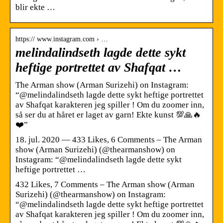
blir ekte …
https:// www.instagram.com › …
melindalindseth lagde dette sykt
heftige portrettet av Shafqat …
The Arman show (Arman Surizehi) on Instagram:
“@melindalindseth lagde dette sykt heftige portrettet
av Shafqat karakteren jeg spiller ! Om du zoomer inn,
så ser du at håret er laget av garn! Ekte kunst 💯🙏🔥
❤️”
18. jul. 2020 — 433 Likes, 6 Comments – The Arman
show (Arman Surizehi) (@thearmanshow) on
Instagram: “@melindalindseth lagde dette sykt
heftige portrettet …
432 Likes, 7 Comments – The Arman show (Arman
Surizehi) (@thearmanshow) on Instagram:
“@melindalindseth lagde dette sykt heftige portrettet
av Shafqat karakteren jeg spiller ! Om du zoomer inn,