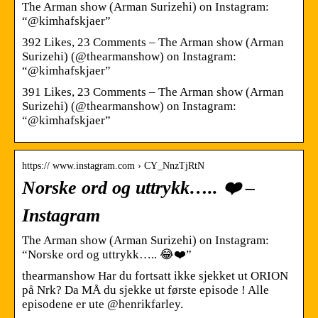
The Arman show (Arman Surizehi) on Instagram:
“@kimhafskjaer”
392 Likes, 23 Comments – The Arman show (Arman
Surizehi) (@thearmanshow) on Instagram:
“@kimhafskjaer”
391 Likes, 23 Comments – The Arman show (Arman
Surizehi) (@thearmanshow) on Instagram:
“@kimhafskjaer”
https:// www.instagram.com › CY_NnzTjRtN
Norske ord og uttrykk….. ❤️ –
Instagram
The Arman show (Arman Surizehi) on Instagram:
“Norske ord og uttrykk….. 😂❤️”
thearmanshow Har du fortsatt ikke sjekket ut ORION
på Nrk? Da MÅ du sjekke ut første episode ! Alle
episodene er ute @henrikfarley.