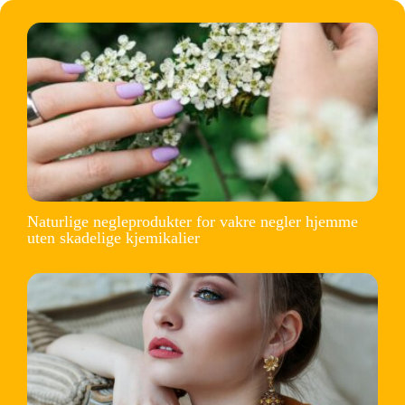
Naturlige negleprodukter for vakre negler hjemme
uten skadelige kjemikalier