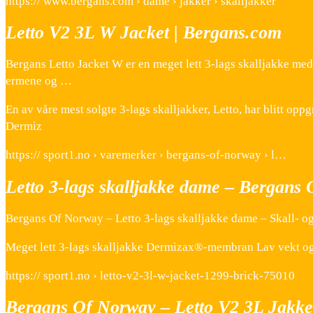
https:// www.bergans.com › dame › jakker › skalljakker
Letto V2 3L W Jacket | Bergans.com
Bergans Letto Jacket W er en meget lett 3-lags skalljakke m
ermene og …
En av våre mest solgte 3-lags skalljakker, Letto, har blitt opp
Dermiz
https:// sport1.no › varemerker › bergans-of-norway › l…
Letto 3-lags skalljakke dame – Bergans 
Bergans Of Norway – Letto 3-lags skalljakke dame – Skall- og t
Meget lett 3-lags skalljakke Dermizax®-membran Lav vekt o
https:// sport1.no › letto-v2-3l-w-jacket-1299-brick-75010
Bergans Of Norway – Letto V2 3L Jakke