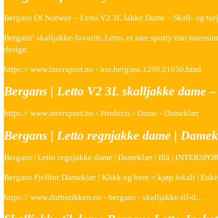
Bergans Of Norway – Letto V2 3L Jakke Dame – Skall- og turjak
Bergans’ skalljakke-favoritt, Letto, er mer sporty enn noensin
design.
https:// www.intersport.no › ino.bergans.1299.21650.html
Bergans | Letto V2 3L skalljakke dame – 
https:// www.intersport.no › Products › Dame › Dameklær
Bergans | Letto regnjakke dame | Damekl
Bergans | Letto regnjakke dame | Dameklær | Blå | INTERSP
Bergans Fjelltur Dameklær | Klikk og hent = kjøp lokalt | En
https:// www.dntbutikken.no › bergans › skalljakke-til-d…