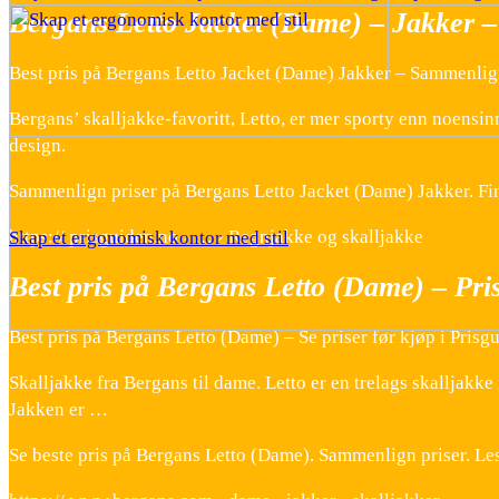
Bergans Letto Jacket (Dame) – Jakker – 
Best pris på Bergans Letto Jacket (Dame) Jakker – Sammenlign
Bergans’ skalljakke-favoritt, Letto, er mer sporty enn noensin
design.
Sammenlign priser på Bergans Letto Jacket (Dame) Jakker. Finn
https:// prisguiden.no › … › Regnjakke og skalljakke
Skap et ergonomisk kontor med stil
Best pris på Bergans Letto (Dame) – Pri
Best pris på Bergans Letto (Dame) – Se priser før kjøp i Prisg
Skalljakke fra Bergans til dame. Letto er en trelags skallj
Jakken er …
Se beste pris på Bergans Letto (Dame). Sammenlign priser. Les