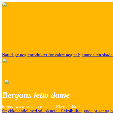
Naturlige negleprodukter for vakre negler hjemme uten skadel
Bergans letto dame
https:// www.prisjakt.no › … › Klær › Jakker
Smykkehandel med stil på nett – fleksibilitet, gode priser og b