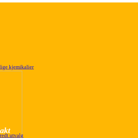
ige kjemikalier
akt
redt utvalg