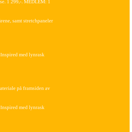
kse. 1 299,-. MEDLEM: 1
rene, samt stretchpaneler
t Inspired med lynrask
teriale på framsiden av
t Inspired med lynrask