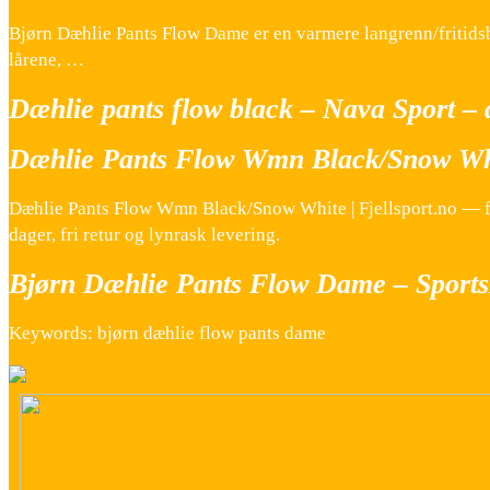
Bjørn Dæhlie Pants Flow Dame er en varmere langrenn/fritidsb
lårene, …
Dæhlie pants flow black – Nava Sport – 
Dæhlie Pants Flow Wmn Black/Snow Whit
Dæhlie Pants Flow Wmn Black/Snow White | Fjellsport.no — fril
dager, fri retur og lynrask levering.
Bjørn Dæhlie Pants Flow Dame – Sport
Keywords: bjørn dæhlie flow pants dame