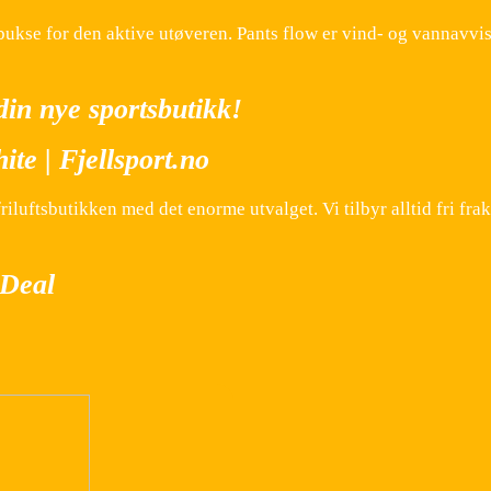
ukse for den aktive utøveren. Pants flow er vind- og vannavvi
din nye sportsbutikk!
e | Fjellsport.no
uftsbutikken med det enorme utvalget. Vi tilbyr alltid fri frak
sDeal