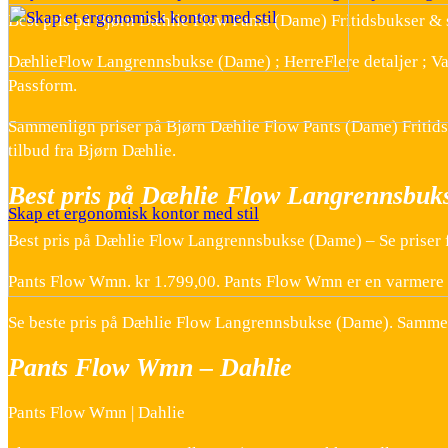
Best pris på Bjørn Dæhlie Flow Pants (Dame) Fritidsbukser & 
DæhlieFlow Langrennsbukse (Dame) ; HerreFlere detaljer ; Vanl
Passform.
Sammenlign priser på Bjørn Dæhlie Flow Pants (Dame) Fritidsb
tilbud fra Bjørn Dæhlie.
Best pris på Dæhlie Flow Langrennsbuk
Skap et ergonomisk kontor med stil
Best pris på Dæhlie Flow Langrennsbukse (Dame) – Se priser 
Pants Flow Wmn. kr 1.799,00. Pants Flow Wmn er en varmere 
Se beste pris på Dæhlie Flow Langrennsbukse (Dame). Sammenli
Pants Flow Wmn – Dahlie
Pants Flow Wmn | Dahlie