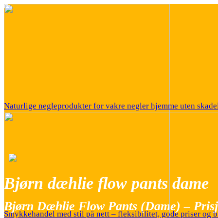
Naturlige negleprodukter for vakre negler hjemme uten skadel
Bjørn dæhlie flow pants dame
Bjørn Dæhlie Flow Pants (Dame) – Prisj
Smykkehandel med stil på nett – fleksibilitet, gode priser og b