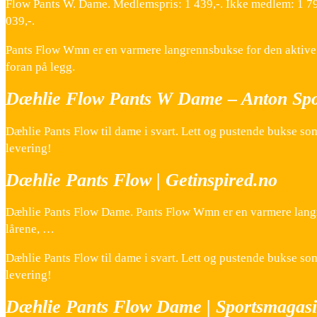
Flow Pants W. Dame. Medlemspris: 1 439,-. Ikke medlem: 1 7
039,-.
Pants Flow Wmn er en varmere langrennsbukse for den aktive 
foran på legg.
Dæhlie Flow Pants W Dame – Anton Spo
Dæhlie Pants Flow til dame i svart. Lett og pustende bukse so
levering!
Dæhlie Pants Flow | Getinspired.no
Dæhlie Pants Flow Dame. Pants Flow Wmn er en varmere langr
lårene, …
Dæhlie Pants Flow til dame i svart. Lett og pustende bukse so
levering!
Dæhlie Pants Flow Dame | Sportsmagasi