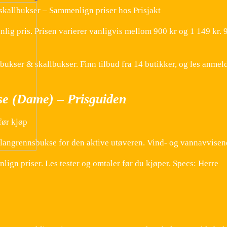
skallbukser – Sammenlign priser hos Prisjakt
ig pris. Prisen varierer vanligvis mellom 900 kr og 1 149 kr. 9
ukser & skallbukser. Finn tilbud fra 14 butikker, og les anmel
se (Dame) – Prisguiden
før kjøp
langrennsbukse for den aktive utøveren. Vind- og vannavvisen
gn priser. Les tester og omtaler før du kjøper. Specs: Herre