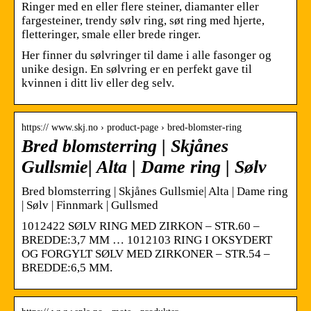
Ringer med en eller flere steiner, diamanter eller
fargesteiner, trendy sølv ring, søt ring med hjerte,
fletteringer, smale eller brede ringer.
Her finner du sølvringer til dame i alle fasonger og
unike design. En sølvring er en perfekt gave til
kvinnen i ditt liv eller deg selv.
https:// www.skj.no › product-page › bred-blomster-ring
Bred blomsterring | Skjånes
Gullsmie| Alta | Dame ring | Sølv
Bred blomsterring | Skjånes Gullsmie| Alta | Dame ring
| Sølv | Finnmark | Gullsmed
1012422 SØLV RING MED ZIRKON – STR.60 –
BREDDE:3,7 MM … 1012103 RING I OKSYDERT
OG FORGYLT SØLV MED ZIRKONER – STR.54 –
BREDDE:6,5 MM.