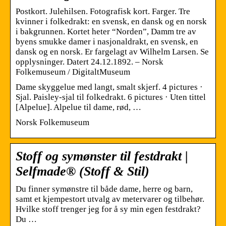
Postkort. Julehilsen. Fotografisk kort. Farger. Tre
kvinner i folkedrakt: en svensk, en dansk og en norsk
i bakgrunnen. Kortet heter “Norden”, Damm tre av
byens smukke damer i nasjonaldrakt, en svensk, en
dansk og en norsk. Er fargelagt av Wilhelm Larsen. Se
opplysninger. Datert 24.12.1892. – Norsk
Folkemuseum / DigitaltMuseum
Dame skyggelue med langt, smalt skjerf. 4 pictures ·
Sjal. Paisley-sjal til folkedrakt. 6 pictures · Uten tittel
[Alpelue]. Alpelue til dame, rød, …
Norsk Folkemuseum
Stoff og symønster til festdrakt |
Selfmade® (Stoff & Stil)
Du finner symønstre til både dame, herre og barn,
samt et kjempestort utvalg av metervarer og tilbehør.
Hvilke stoff trenger jeg for å sy min egen festdrakt?
Du …