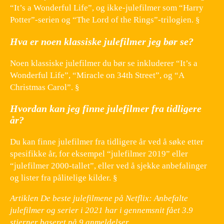
“It’s a Wonderful Life”, og ikke-julefilmer som “Harry
Potter”-serien og “The Lord of the Rings”-trilogien. §
Hva er noen klassiske julefilmer jeg bør se?
Noen klassiske julefilmer du bør se inkluderer “It’s a
Wonderful Life”, “Miracle on 34th Street”, og “A
Christmas Carol”. §
Hvordan kan jeg finne julefilmer fra tidligere
år?
Du kan finne julefilmer fra tidligere år ved å søke etter
spesifikke år, for eksempel “julefilmer 2019” eller
“julefilmer 2000-tallet”, eller ved å sjekke anbefalinger
og lister fra pålitelige kilder. §
Artiklen De beste julefilmene på Netflix: Anbefalte
julefilmer og serier i 2021 har i gennemsnit fået
3.9
stjerner baseret på
9
anmeldelser