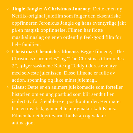
Jingle Jangle: A Christmas Journey
: Dette er en ny
Netflix-original julefilm som følger den eksentriske
oppfinneren Jeronicus Jangle og hans eventyrlige jakt
på en magisk oppfinnelse. Filmen har flotte
musikalinnslag og er en ordentlig feel-good film for
hele familien.
Christmas Chronicles-filmene
: Begge filmene, “The
Christmas Chronicles” og “The Christmas Chronicles
2”, følger søsknene Kate og Teddy i deres eventyr
med selveste julenissen. Disse filmene er fulle av
action, spenning og ikke minst julemagi.
Klaus
: Dette er en animert julekomedie som forteller
historien om en ung postbud som blir sendt til en
isolert øy for å etablere et postkontor der. Her møter
han en mystisk, gammel leketøymaker kalt Klaus.
Filmen har et hjertevarmt budskap og vakker
animasjon.