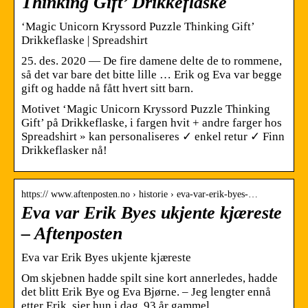
Thinking Gift’ Drikkeflaske
‘Magic Unicorn Kryssord Puzzle Thinking Gift’
Drikkeflaske | Spreadshirt
25. des. 2020 — De fire damene delte de to rommene,
så det var bare det bitte lille … Erik og Eva var begge
gift og hadde nå fått hvert sitt barn.
Motivet ‘Magic Unicorn Kryssord Puzzle Thinking
Gift’ på Drikkeflaske, i fargen hvit + andre farger hos
Spreadshirt » kan personaliseres ✓ enkel retur ✓ Finn
Drikkeflasker nå!
https:// www.aftenposten.no › historie › eva-var-erik-byes-…
Eva var Erik Byes ukjente kjæreste
– Aftenposten
Eva var Erik Byes ukjente kjæreste
Om skjebnen hadde spilt sine kort annerledes, hadde
det blitt Erik Bye og Eva Bjørne. – Jeg lengter ennå
etter Erik, sier hun i dag, 93 år gammel.