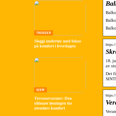
Bal
Balko
Balko
Balko
TRENDER
Sloggi undertøy med fokus
https:
på komfort i hverdagen
Skr
18. j
av st
Det f
SINTE
HJEM
https:
Terrassevarmer: Den
Ver
ultimate løsningen for
utendørs komfort
Veran