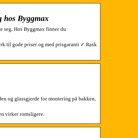
lig hos Byggmax
kade seg. Hos Byggmax finner du
k til gode priser og med prisgaranti ✓ Rask
den og glassgjerde for montering på bakken,
en virker romsligere.