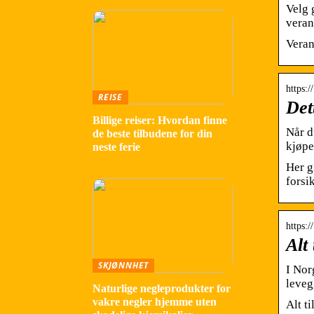
Velg 
veran
Veran
https:
REISE
Det
Billige reiser: Hvordan finne
Når d
de beste tilbudene for din
kjøpe
neste ferie
Her g
forsi
https:
Alt
SKJØNNHET
I Nor
leveg
Naturlige negleprodukter for
vakre negler hjemme uten
Alt t