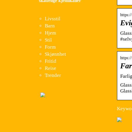
skadelige kjemikalier
https:
Livsstil
Evi
Barn
Hjem
Glass
#selv
Stil
Form
Skjønnhet
https:
Fritid
Far
Reise
Trender
Farli
Glass
Glass
Keywor