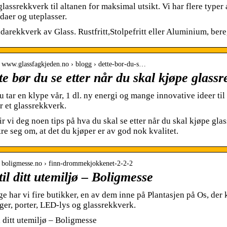
glassrekkverk til altanen for maksimal utsikt. Vi har flere type
daer og uteplasser.
darekkverk av Glass. Rustfritt,Stolpefritt eller Aluminium, bereg
// www.glassfagkjeden.no › blogg › dette-bor-du-s…
te bør du se etter når du skal kjøpe glassr
u tar en klype vår, 1 dl. ny energi og mange innovative ideer til 
r et glassrekkverk.
ir vi deg noen tips på hva du skal se etter når du skal kjøpe glass
kre seg om, at det du kjøper er av god nok kvalitet.
// boligmesse.no › finn-drommekjokkenet-2-2-2
 til ditt utemiljø – Boligmesse
ge har vi fire butikker, en av dem inne på Plantasjen på Os, der
ger, porter, LED-lys og glassrekkverk.
il ditt utemiljø – Boligmesse