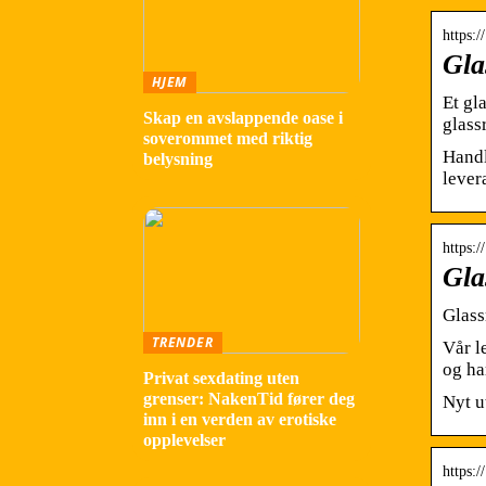
https:
Gla
HJEM
Et gl
Skap en avslappende oase i
glass
soverommet med riktig
Handl
belysning
lever
https:/
Gla
Glass
TRENDER
Vår l
og ha
Privat sexdating uten
grenser: NakenTid fører deg
Nyt u
inn i en verden av erotiske
opplevelser
https: