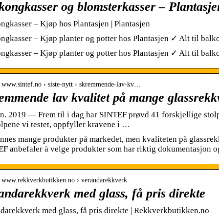
kongkasser og blomsterkasser – Plantasje
ngkasser – Kjøp hos Plantasjen | Plantasjen
ngkasser – Kjøp planter og potter hos Plantasjen ✓ Alt til bal
ngkasser – Kjøp planter og potter hos Plantasjen ✓ Alt til bal
// www.sintef.no › siste-nytt › skremmende-lav-kv…
emmende lav kvalitet på mange glassrek
un. 2019 — Frem til i dag har SINTEF prøvd 41 forskjellige stol
olpene vi testet, oppfyller kravene i …
innes mange produkter på markedet, men kvaliteten på glassrekk
F anbefaler å velge produkter som har riktig dokumentasjon o
// www.rekkverkbutikken.no › verandarekkverk
andarekkverk med glass, få pris direkte
darekkverk med glass, få pris direkte | Rekkverkbutikken.no