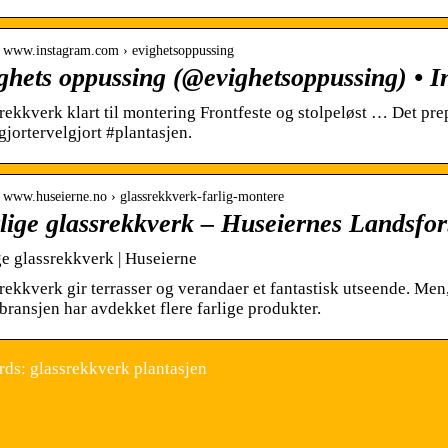
// www.instagram.com › evighetsoppussing
ghets oppussing (@evighetsoppussing) • 
rekkverk klart til montering Frontfeste og stolpeløst … Det pre
gjortervelgjort #plantasjen.
// www.huseierne.no › glassrekkverk-farlig-montere
lige glassrekkverk – Huseiernes Landsfo
ge glassrekkverk | Huseierne
rekkverk gir terrasser og verandaer et fantastisk utseende. Men,
bransjen har avdekket flere farlige produkter.
ds: glassrekkverk plantasjen