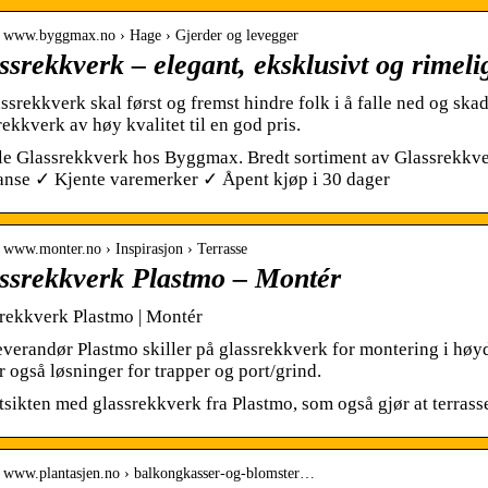
// www.byggmax.no › Hage › Gjerder og levegger
ssrekkverk – elegant, eksklusivt og rime
assrekkverk skal først og fremst hindre folk i å falle ned og s
rekkverk av høy kvalitet til en god pris.
e Glassrekkverk hos Byggmax. Bredt sortiment av Glassrekkver
anse ✓ Kjente varemerker ✓ Åpent kjøp i 30 dager
/ www.monter.no › Inspirasjon › Terrasse
ssrekkverk Plastmo – Montér
rekkverk Plastmo | Montér
everandør Plastmo skiller på glassrekkverk for montering i høy
r også løsninger for trapper og port/grind.
tsikten med glassrekkverk fra Plastmo, som også gjør at terrass
// www.plantasjen.no › balkongkasser-og-blomster…