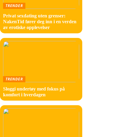
TRENDER
Ønsker 
Privat sexdating uten grenser:
gensero
NakenTid fører deg inn i en verden
av erotiske opplevelser
størrel
Gensere
til hel
sommer
Opps
TRENDER
Sloggi undertøy med fokus på
For dam
komfort i hverdagen
kroppsf
fargen 
Cortina
jeans o