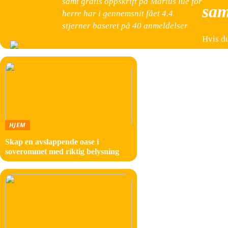
samt gratis oppskrift på Marius lue for
sam
herre har i gennemsnit fået
4.4
stjerner baseret på
40
anmeldelser
Hvis du
gensero
et popu
Cort
For bar
HJEM
deg akk
Skap en avslappende oase i
strikke
soverommet med riktig belysning
For å k
i rikti
og du v
Cort