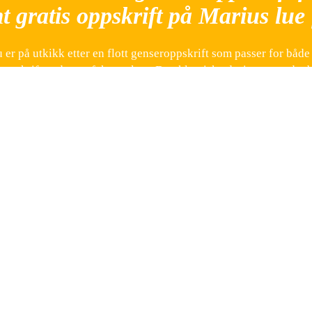
t gratis oppskrift på Marius lue 
 er på utkikk etter en flott genseroppskrift som passer for både
ppskriften det perfekte valget. Den klassiske designen og det b
lært valg for alle aldre.
ina genseroppkift for barn
na er det viktig å ha en komfortabel genser som samtidig ser sti
urat dette. Du kan velge mellom ulike størrelser og tilpasse ge
t i det myke Dale Cortina-garnet, som gjør den behagelig å ha p
omme i gang med å strikke Cortina genser til barn, følger du o
g størrelse og eventuelt en rundpinne hvis du foretrekker det. Fø
il snart ha en flott genser til barnet ditt.
ina genseroppkift for herre