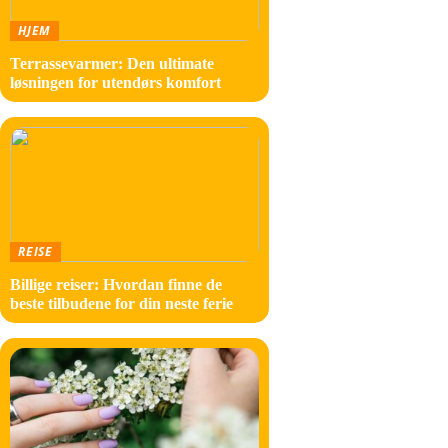
Grat
HJEM
Terrassevarmer: Den ultimate
I tille
løsningen for utendørs komfort
inspire
matchin
Den gra
for mon
Strikki
REISE
gensero
strikke
Billige reiser: Hvordan finne de
beste tilbudene for din neste ferie
Ofte st
Here 
Hva e