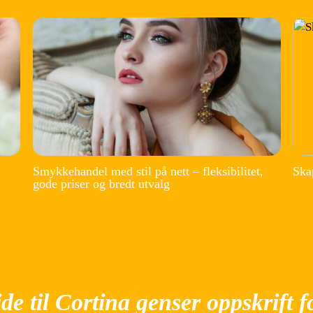
Smykkehandel med stil på nett – fleksibilitet,
Ska
gode priser og bredt utvalg
de til Cortina genser oppskrift 