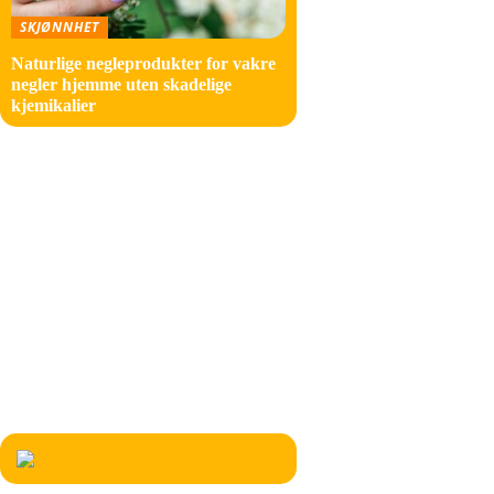
Oppskri
SKJØNNHET
Er det
Naturlige negleprodukter for vakre
negler hjemme uten skadelige
Ja, det
kjemikalier
Hvor 
Livsstil
Oppskri
Barn
Hjem
Finne
Stil
Form
Ja, det
Skjønnhet
Fritid
Hva e
Reise
Dale Co
Trender
perfekt
Kan j