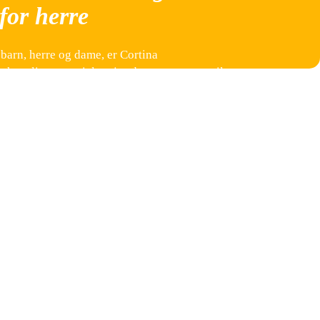
for herre
 barn, herre og dame, er Cortina
ehagelige materialet gjør denne genseren til
lig ut. Cortina genseroppskriften for barn gir
nseren etter barnets behov. Genseren er
å seg.
ppskriften nøye. Du trenger også strikkepinner
lg mønsteret og instruksjonene trinn for trinn,