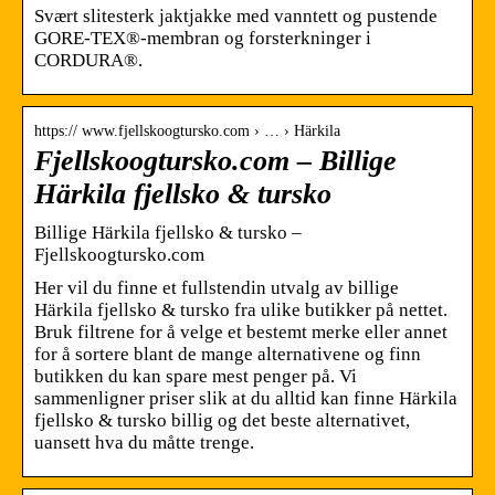
Svært slitesterk jaktjakke med vanntett og pustende
GORE-TEX®-membran og forsterkninger i
CORDURA®.
https:// www.fjellskoogtursko.com › … › Härkila
Fjellskoogtursko.com – Billige
Härkila fjellsko & tursko
Billige Härkila fjellsko & tursko –
Fjellskoogtursko.com
Her vil du finne et fullstendin utvalg av billige
Härkila fjellsko & tursko fra ulike butikker på nettet.
Bruk filtrene for å velge et bestemt merke eller annet
for å sortere blant de mange alternativene og finn
butikken du kan spare mest penger på. Vi
sammenligner priser slik at du alltid kan finne Härkila
fjellsko & tursko billig og det beste alternativet,
uansett hva du måtte trenge.