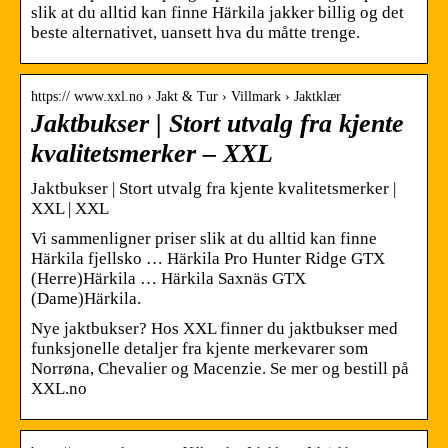
slik at du alltid kan finne Härkila jakker billig og det
beste alternativet, uansett hva du måtte trenge.
https:// www.xxl.no › Jakt & Tur › Villmark › Jaktklær
Jaktbukser | Stort utvalg fra kjente
kvalitetsmerker – XXL
Jaktbukser | Stort utvalg fra kjente kvalitetsmerker |
XXL | XXL
Vi sammenligner priser slik at du alltid kan finne
Härkila fjellsko … Härkila Pro Hunter Ridge GTX
(Herre)Härkila … Härkila Saxnäs GTX
(Dame)Härkila.
Nye jaktbukser? Hos XXL finner du jaktbukser med
funksjonelle detaljer fra kjente merkevarer som
Norrøna, Chevalier og Macenzie. Se mer og bestill på
XXL.no