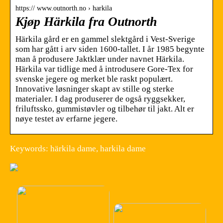
https:// www.outnorth.no › harkila
Kjøp Härkila fra Outnorth
Härkila gård er en gammel slektgård i Vest-Sverige
som har gått i arv siden 1600-tallet. I år 1985 begynte
man å produsere Jaktklær under navnet Härkila.
Härkila var tidlige med å introdusere Gore-Tex for
svenske jegere og merket ble raskt populært.
Innovative løsninger skapt av stille og sterke
materialer. I dag produserer de også ryggsekker,
friluftssko, gummistøvler og tilbehør til jakt. Alt er
nøye testet av erfarne jegere.
Keywords: härkila dame, harkila dame