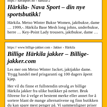
https:// navasport.no › härkila-2
Härkila- Nava Sport – din nye
sportsbutikk!
Härkila. Metso Winter Bukse Women, jaktbukse, dame
… 1999,-. Härkila Base Mesh long johns, underbukse,
herre … Key-Point Lady trousers, jaktbukse, dame …
https:// www.billige-jakker.com › Jakker › Härkila
Billige Härkila jakker – Billige-
jakker.com
Les mer om Metso Winter Jacket, jaktjakke dame.
Trygg handel med prisgaranti og 100 dagers åpent
kjøp.
Her vil du finne et fullstendin utvalg av billige
Härkila jakker fra ulike butikker på nettet. Bruk
filtrene for å velge et bestemt merke eller annet for å
sortere blant de mange alternativene og finn butikken
du kan spare mest penger på. Vi sammenligner priser