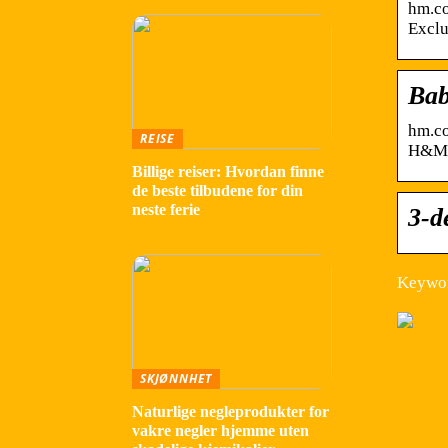
hm.co
Exclu
Ba
hm.co
REISE
H&M
Billige reiser: Hvordan finne
de beste tilbudene for din
neste ferie
3-d
Keywor
SKJØNNHET
Naturlige negleprodukter for
vakre negler hjemme uten