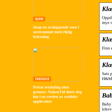
Klæ
Oppda
HJEM
mye m
Skap en avslappende oase i
soverommet med riktig
belysning
Klæ
Finn 
Klæ
Sats 
H&M
TRENDER
Privat sexdating uten
grenser: NakenTid fører deg
Bab
inn i en verden av erotiske
opplevelser
Baby 
lekev