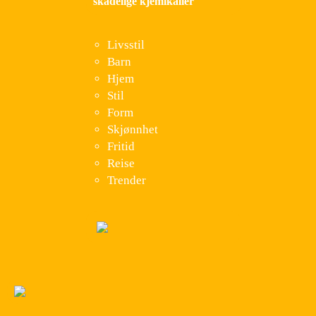
skadelige kjemikalier
Livsstil
Barn
Hjem
Stil
Form
Skjønnhet
Fritid
Reise
Trender