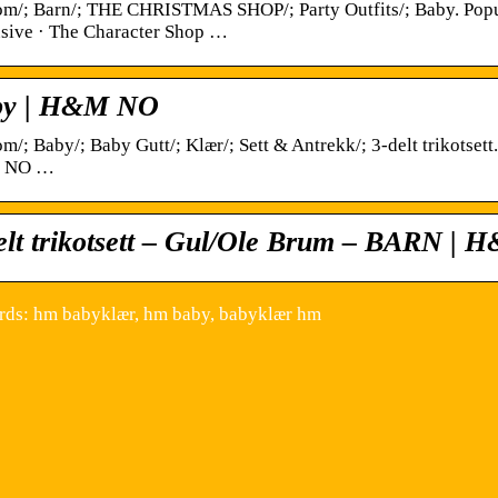
m/; Barn/; THE CHRISTMAS SHOP/; Party Outfits/; Baby. Popu
sive · The Character Shop …
by | H&M NO
m/; Baby/; Baby Gutt/; Klær/; Sett & Antrekk/; 3-delt trikotsett
 NO …
elt trikotsett – Gul/Ole Brum – BARN |
ds: hm babyklær, hm baby, babyklær hm