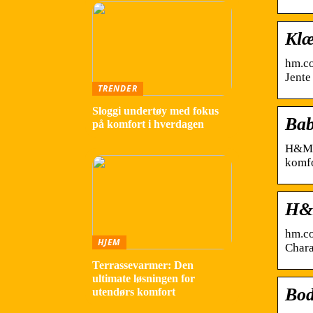
Klæ
hm.co
Jente
TRENDER
Sloggi undertøy med fokus
Ba
på komfort i hverdagen
H&M ♥
komfo
H&
hm.co
HJEM
Chara
Terrassevarmer: Den
ultimate løsningen for
Bod
utendørs komfort