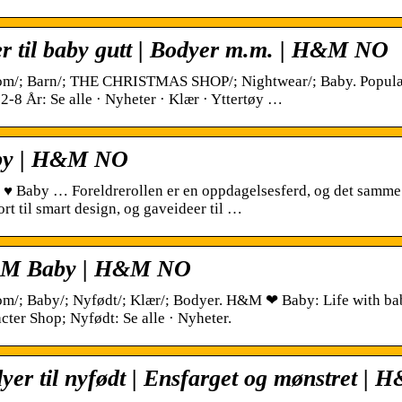
r til baby gutt | Bodyer m.m. | H&M NO
m/; Barn/; THE CHRISTMAS SHOP/; Nightwear/; Baby. Populær 
 2-8 År: Se alle · Nyheter · Klær · Yttertøy …
by | H&M NO
 Baby … Foreldrerollen er en oppdagelsesferd, og det samme gj
rt til smart design, og gaveideer til …
M Baby | H&M NO
m/; Baby/; Nyfødt/; Klær/; Bodyer. H&M ❤ Baby: Life with ba
cter Shop; Nyfødt: Se alle · Nyheter.
yer til nyfødt | Ensfarget og mønstret |