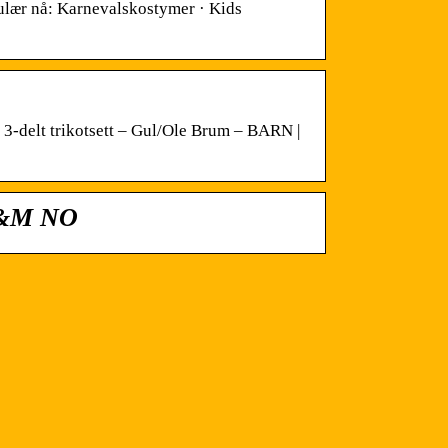
lær nå: Karnevalskostymer · Kids
. 3-delt trikotsett – Gul/Ole Brum – BARN |
 H&M NO