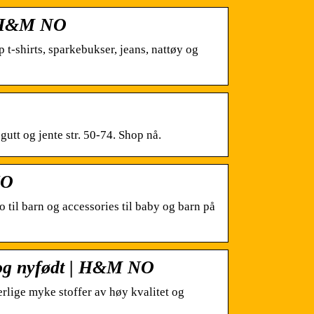
 | H&M NO
 t-shirts, sparkebukser, jeans, nattøy og
utt og jente str. 50-74. Shop nå.
NO
o til barn og accessories til baby og barn på
y og nyfødt | H&M NO
rlige myke stoffer av høy kvalitet og