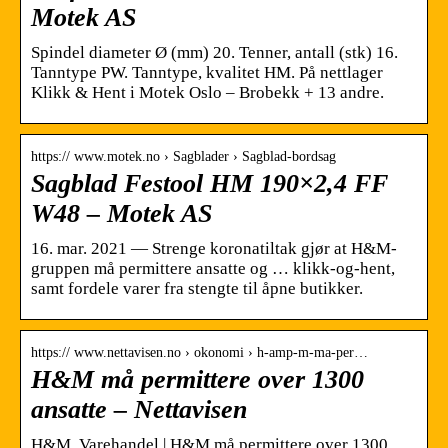
Motek AS
Spindel diameter Ø (mm) 20. Tenner, antall (stk) 16.
Tanntype PW. Tanntype, kvalitet HM. På nettlager
Klikk & Hent i Motek Oslo – Brobekk + 13 andre.
https:// www.motek.no › Sagblader › Sagblad-bordsag
Sagblad Festool HM 190×2,4 FF
W48 – Motek AS
16. mar. 2021 — Strenge koronatiltak gjør at H&M-
gruppen må permittere ansatte og … klikk-og-hent,
samt fordele varer fra stengte til åpne butikker.
https:// www.nettavisen.no › okonomi › h-amp-m-ma-per…
H&M må permittere over 1300
ansatte – Nettavisen
H&M, Varehandel | H&M må permittere over 1300