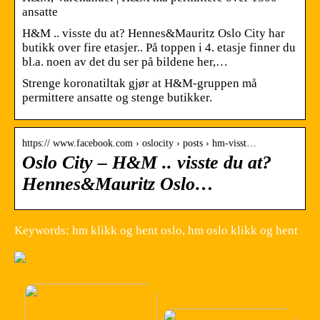
ansatte
H&M .. visste du at? Hennes&Mauritz Oslo City har
butikk over fire etasjer.. På toppen i 4. etasje finner du
bl.a. noen av det du ser på bildene her,…
Strenge koronatiltak gjør at H&M-gruppen må
permittere ansatte og stenge butikker.
https:// www.facebook.com › oslocity › posts › hm-visst…
Oslo City – H&M .. visste du at?
Hennes&Mauritz Oslo…
Keywords: hm klikk og hent oslo, hm oslo klikk og hent