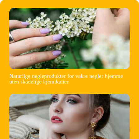
Naturlige negleprodukter for vakre negler hjemme
uten skadelige kjemikalier