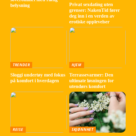
Privat sexdating uten
belysning
grenser: NakenTid fører
deg inn i en verden av
erotiske opplevelser
TRENDER
HJEM
Sloggi undertøy med fokus
Terrassevarmer: Den
på komfort i hverdagen
ultimate løsningen for
utendørs komfort
REISE
SKJØNNHET