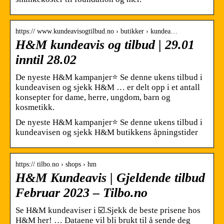
https:// www.kundeavisogtilbud.no › butikker › kundea…
H&M kundeavis og tilbud | 29.01
inntil 28.02
De nyeste H&M kampanjer⭐ Se denne ukens tilbud i
kundeavisen og sjekk H&M … er delt opp i et antall
konsepter for dame, herre, ungdom, barn og
kosmetikk.
De nyeste H&M kampanjer⭐ Se denne ukens tilbud i
kundeavisen og sjekk H&M butikkens åpningstider
https:// tilbo.no › shops › hm
H&M Kundeavis | Gjeldende tilbud
Februar 2023 – Tilbo.no
Se H&M kundeaviser i ☑️.Sjekk de beste prisene hos
H&M her! … Dataene vil bli brukt til å sende deg