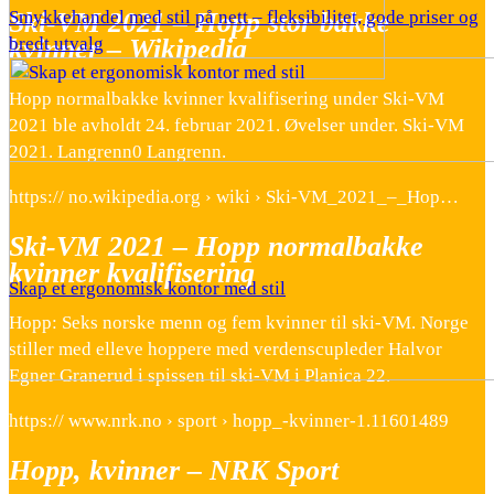
Ski-VM 2021 – Hopp stor bakke
Smykkehandel med stil på nett – fleksibilitet, gode priser og
kvinner – Wikipedia
bredt utvalg
Hopp normalbakke kvinner kvalifisering under Ski-VM
2021 ble avholdt 24. februar 2021. Øvelser under. Ski-VM
2021. Langrenn0 Langrenn.
https:// no.wikipedia.org › wiki › Ski-VM_2021_–_Hop…
Ski-VM 2021 – Hopp normalbakke
kvinner kvalifisering
Skap et ergonomisk kontor med stil
Hopp: Seks norske menn og fem kvinner til ski-VM. Norge
stiller med elleve hoppere med verdenscupleder Halvor
Egner Granerud i spissen til ski-VM i Planica 22.
https:// www.nrk.no › sport › hopp_-kvinner-1.11601489
Hopp, kvinner – NRK Sport