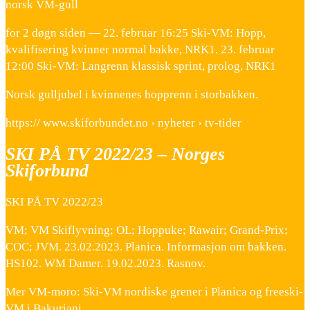
norsk VM-gull
for 2 døgn siden — 22. februar 16:25 Ski-VM: Hopp,
kvalifisering kvinner normal bakke, NRK1. 23. februar
12:00 Ski-VM: Langrenn klassisk sprint, prolog, NRK1
Norsk gulljubel i kvinnenes hopprenn i storbakken.
https:// www.skiforbundet.no › nyheter › tv-tider
SKI PÅ TV 2022/23 – Norges
Skiforbund
SKI PÅ TV 2022/23
VM; VM Skiflyvning; OL; Hoppuke; Rawair; Grand-Prix;
COC; JVM. 23.02.2023. Planica. Informasjon om bakken.
HS102. WM Damer. 19.02.2023. Rasnov.
Mer VM-moro: Ski-VM nordiske grener i Planica og freeski-
VM i Bakuriani.