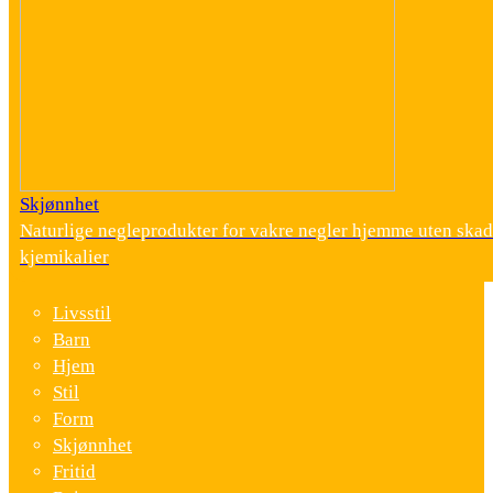
Skjønnhet
Naturlige negleprodukter for vakre negler hjemme uten skad
kjemikalier
Livsstil
Barn
Hjem
Stil
Form
Skjønnhet
Fritid