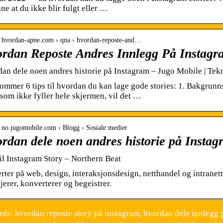
nne at du ikke blir fulgt eller …
// hvordan-apne.com › qna › hvordan-reposte-and…
rdan Reposte Andres Innlegg På Instag
an dele noen andres historie på Instagram – Jugo Mobile | Tek
ommer 6 tips til hvordan du kan lage gode stories: 1. Bakgrunns
 som ikke fyller hele skjermen, vil det …
// no.jugomobile.com › Blogg › Sosiale medier
rdan dele noen andres historie på Insta
til Instagram Story – Northern Beat
rter på web, design, interaksjonsdesign, netthandel og intranet
jerer, konverterer og begeistrer.
ds: hvordan reposte story på instagram, hvordan dele innlegg p