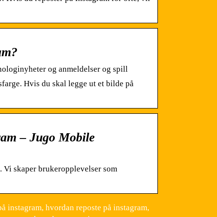
ram?
nologinyheter og anmeldelser og spill
farge. Hvis du skal legge ut et bilde på
gram – Jugo Mobile
t. Vi skaper bruker­opplevelser som
å instagram, hvordan reposte på instagram,