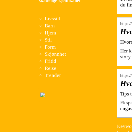
skadelige kjemikalier
du fi
Livsstil
https:
Barn
Hvo
Hjem
Stil
Hvord
Form
Her k
Skjønnhet
story
Fritid
Reise
Trender
https:
Hvo
Tips 
Ekspe
engas
Keywor