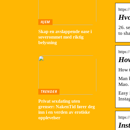
https:
Hvo
HJEM
26. s
Skap en avslappende oase i
to sh
soverommet med riktig
belysning
https:
How
How t
Man k
Mao. 
TRENDER
Easy 
Insta
Privat sexdating uten
grenser: NakenTid fører deg
inn i en verden av erotiske
opplevelser
https:
Ins