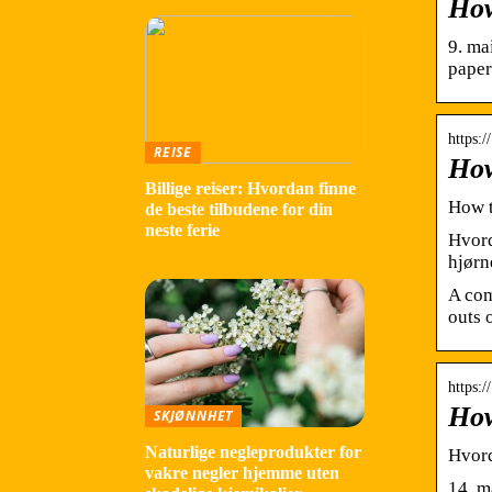
How
9. ma
paper
https:
REISE
How
Billige reiser: Hvordan finne
How t
de beste tilbudene for din
neste ferie
Hvord
hjørn
A com
outs 
https:
How
SKJØNNHET
Naturlige negleprodukter for
Hvord
vakre negler hjemme uten
14. m