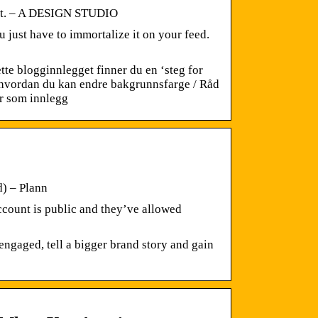
endt. – A DESIGN STUDIO
 just have to immortalize it on your feed.
tte blogginnlegget finner du en ‘steg for
il hvordan du kan endre bakgrunnsfarge / Råd
er som innlegg
) – Plann
ccount is public and they’ve allowed
engaged, tell a bigger brand story and gain