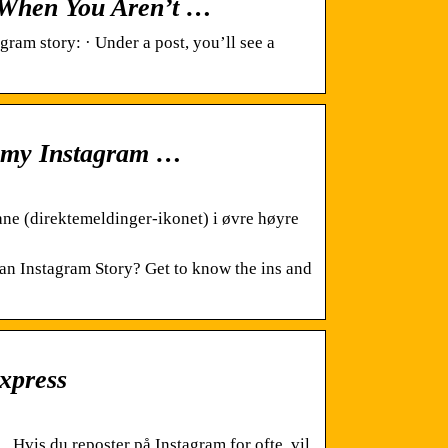
 When You Aren’t …
ram story: · Under a post, you’ll see a
o my Instagram …
ane (direktemeldinger-ikonet) i øvre høyre
an Instagram Story? Get to know the ins and
Express
Hvis du reposter på Instagram for ofte, vil