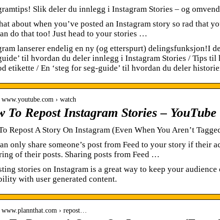
gramtips! Slik deler du innlegg i Instagram Stories – og omv
hat about when you’ve posted an Instagram story so rad that you
an do that too! Just head to your stories …
gram lanserer endelig en ny (og etterspurt) delingsfunksjon!I de
guide’ til hvordan du deler innlegg i Instagram Stories / Tips t
d etikette / En ‘steg for seg-guide’ til hvordan du deler histori
// www.youtube.com › watch
 To Repost Instagram Stories – YouTube
o Repost A Story On Instagram (Even When You Aren’t Tagged
an only share someone’s post from Feed to your story if their a
ring of their posts. Sharing posts from Feed …
ting stories on Instagram is a great way to keep your audience 
bility with user generated content.
// www.plannthat.com › repost…