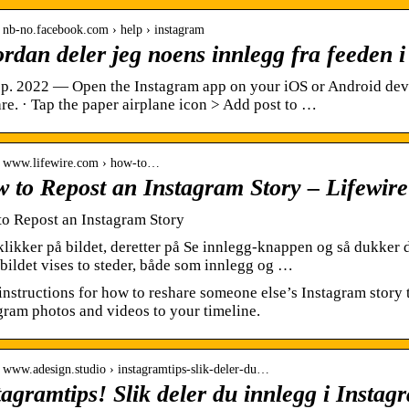
// nb-no.facebook.com › help › instagram
rdan deler jeg noens innlegg fra feeden 
ep. 2022 — Open the Instagram app on your iOS or Android devi
are. · Tap the paper airplane icon > Add post to …
// www.lifewire.com › how-to…
 to Repost an Instagram Story – Lifewire
o Repost an Instagram Story
likker på bildet, deretter på Se innlegg-knappen og så dukker 
bildet vises to steder, både som innlegg og …
instructions for how to reshare someone else’s Instagram story
gram photos and videos to your timeline.
// www.adesign.studio › instagramtips-slik-deler-du…
tagramtips! Slik deler du innlegg i Instag