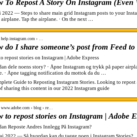
 To Repost A Story On Instagram (Even
i 2022 — Steps to share main grid Instagram posts to your Instag
 airplane. Tap the airplane. · On the next …
// help.instagram.com › …
 do I share someone’s post from Feed t
o repost stories on Instagram | Adobe Express
an dele noens story? · Åpne Instagram og trykk på paper airpl
e. · Åpne tagging notification du mottok da du …
plete Guide to Reposting Instagram Stories. Looking to repost 
of sharing this content in our 2022 Instagram guide
// www.adobe.com › blog › re…
 to repost stories on Instagram | Adobe 
an Reposte Andres Innlegg På Instagram?
ai 2022 — Så hvordan kan du tagge noen i Instagram Stories? … 