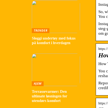
Insta
So, w
You c
Insta
steg-
TRENDER
om go
Sloggi undertøy med fokus
på komfort i hverdagen
https:
How
How T
You c
resha
Repos
HJEM
credi
Terrassevarmer: Den
ultimate løsningen for
utendørs komfort
https: