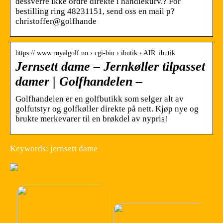
dessverre ikke ordre direkte i handlekurv.? For
bestilling ring 48231151, send oss en mail p?
christoffer@golfhande
https:// www.royalgolf.no › cgi-bin › ibutik › AIR_ibutik
Jernsett dame – Jernkøller tilpasset
damer | Golfhandelen –
Golfhandelen er en golfbutikk som selger alt av
golfutstyr og golfkøller direkte på nett. Kjøp nye og
brukte merkevarer til en brøkdel av nypris!
Keywords: jernsett dame