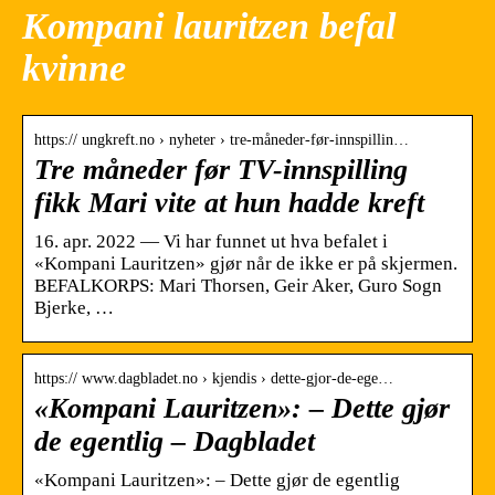
Kompani lauritzen befal
kvinne
https:// ungkreft.no › nyheter › tre-måneder-før-innspillin…
Tre måneder før TV-innspilling
fikk Mari vite at hun hadde kreft
16. apr. 2022 — Vi har funnet ut hva befalet i
«Kompani Lauritzen» gjør når de ikke er på skjermen.
BEFALKORPS: Mari Thorsen, Geir Aker, Guro Sogn
Bjerke, …
https:// www.dagbladet.no › kjendis › dette-gjor-de-ege…
«Kompani Lauritzen»: – Dette gjør
de egentlig – Dagbladet
«Kompani Lauritzen»: – Dette gjør de egentlig