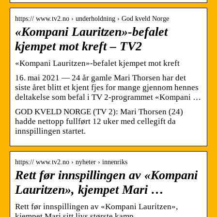
https:// www.tv2.no › underholdning › God kveld Norge
«Kompani Lauritzen»-befalet
kjempet mot kreft – TV2
«Kompani Lauritzen»-befalet kjempet mot kreft
16. mai 2021 — 24 år gamle Mari Thorsen har det
siste året blitt et kjent fjes for mange gjennom hennes
deltakelse som befal i TV 2-programmet «Kompani …
GOD KVELD NORGE (TV 2): Mari Thorsen (24)
hadde nettopp fullført 12 uker med cellegift da
innspillingen startet.
https:// www.tv2.no › nyheter › innenriks
Rett før innspillingen av «Kompani
Lauritzen», kjempet Mari …
Rett før innspillingen av «Kompani Lauritzen»,
kjempet Mari sitt livs største kamp