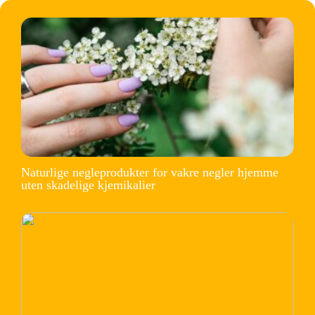
Naturlige negleprodukter for vakre negler hjemme
uten skadelige kjemikalier