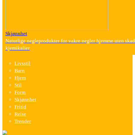
Skjønnhet
Naturlige negleprodukter for vakre negler hjemme uten skad
kjemikalier
Livsstil
Barn
Hjem
Stil
Form
Skjønnhet
Fritid
Reise
Trender