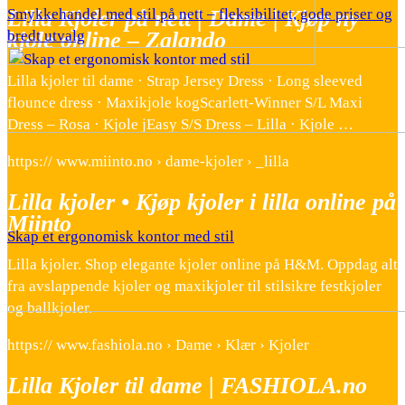
Lilla Kjoler på nett | Dame | Kjøp ny
Smykkehandel med stil på nett – fleksibilitet, gode priser og
kjole online – Zalando
bredt utvalg
Lilla kjoler til dame · Strap Jersey Dress · Long sleeved
flounce dress · Maxikjole kogScarlett-Winner S/L Maxi
Dress – Rosa · Kjole jEasy S/S Dress – Lilla · Kjole …
https:// www.miinto.no › dame-kjoler › _lilla
Lilla kjoler • Kjøp kjoler i lilla online på
Miinto
Skap et ergonomisk kontor med stil
Lilla kjoler. Shop elegante kjoler online på H&M. Oppdag alt
fra avslappende kjoler og maxikjoler til stilsikre festkjoler
og ballkjoler.
https:// www.fashiola.no › Dame › Klær › Kjoler
Lilla Kjoler til dame | FASHIOLA.no