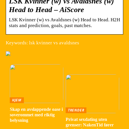
LSK Kvinner (w) vs Avaldsnes (w)
Head to Head – AiScore
LSK Kvinner (w) vs Avaldsnes (w) Head to Head. H2H
stats and prediction, goals, past matches.
Keywords: lsk kvinner vs avaldsnes
HJEM
Skap en avslappende oase i
TRENDER
soverommet med riktig
Privat sexdating uten
belysning
grenser: NakenTid fører