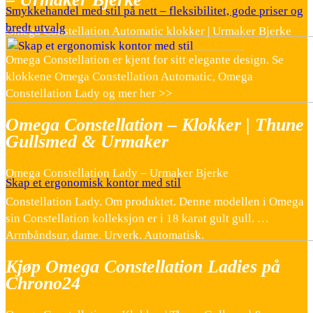
Smykkehandel med stil på nett – fleksibilitet, gode priser og
bredt utvalg
Omega Constellation Automatic klokker | Urmaker Bjerke
Omega Constellation er kjent for sitt elegante design. Se
klokkene Omega Constellation Automatic, Omega
Constellation Lady og mer her >>
Omega Constellation – Klokker | Thune
Gullsmed & Urmaker
Omega Constellation Lady – Urmaker Bjerke
Skap et ergonomisk kontor med stil
Constellation Lady. Om produktet. Denne modellen i Omega
sin Constellation kolleksjon er i 18 karat gult gull. …
Armbåndsur, dame. Urverk. Automatisk.
Kjøp Omega Constellation Ladies på
Chrono24