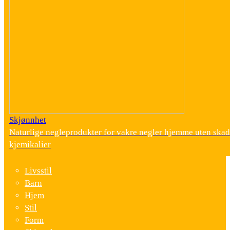
Skjønnhet
Naturlige negleprodukter for vakre negler hjemme uten skad
kjemikalier
Livsstil
Barn
Hjem
Stil
Form