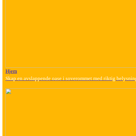
Hjem
Skap en avslappende oase i soverommet med riktig belysnin