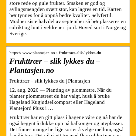
store røde og gule frukter. Smaken er god og
avlingsmengden svært stor, kan lagres en tid. Karten
bør tynnes for å oppnå bedre kvalitet. Selvfertil.
Modner siste halvdel av september så bør plasseres en
solrikt og lunt i veldrenert jord. Hoved sort i Norge og
Sverige.
https:// www.plantasjen.no › frukttraer-slik-lykkes-du
Frukttrær – slik lykkes du –
Plantasjen.no
Frukttrær – slik lykkes du | Plantasjen
12. aug. 2020 — Planting av plommetre. Når du
planter plommetreet du har valgt, husk å bruke
Hageland Kugjødselkompost eller Hageland
Plantejord Pluss i …
Frukttrær har en gitt plass i hagene våre og nå har de
også begynt å dukke opp på balkonger og uteplasser.
Det finnes mange herlige sorter å velge mellom, også
familietrær. Det vil si ett tre med flere ulike typer av