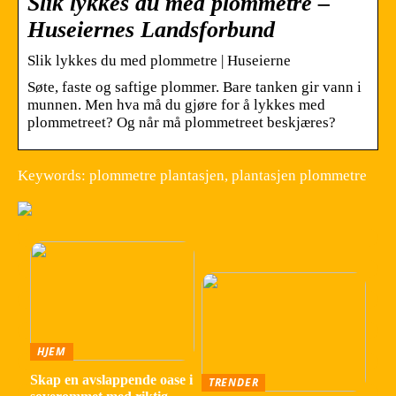
Slik lykkes du med plommetre –
Huseiernes Landsforbund
Slik lykkes du med plommetre | Huseierne
Søte, faste og saftige plommer. Bare tanken gir vann i
munnen. Men hva må du gjøre for å lykkes med
plommetreet? Og når må plommetreet beskjæres?
Keywords: plommetre plantasjen, plantasjen plommetre
HJEM
Skap en avslappende oase i
TRENDER