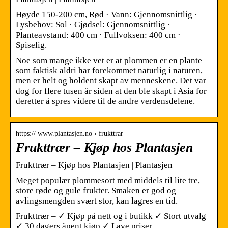
Høyde 150-200 cm, Rød · Vann: Gjennomsnittlig ·
Lysbehov: Sol · Gjødsel: Gjennomsnittlig ·
Planteavstand: 400 cm · Fullvoksen: 400 cm ·
Spiselig.
Noe som mange ikke vet er at plommen er en plante
som faktisk aldri har forekommet naturlig i naturen,
men er helt og holdent skapt av menneskene. Det var
dog for flere tusen år siden at den ble skapt i Asia for
deretter å spres videre til de andre verdensdelene.
https:// www.plantasjen.no › frukttrar
Frukttrær – Kjøp hos Plantasjen
Frukttrær – Kjøp hos Plantasjen | Plantasjen
Meget populær plommesort med middels til lite tre,
store røde og gule frukter. Smaken er god og
avlingsmengden svært stor, kan lagres en tid.
Frukttrær – ✓ Kjøp på nett og i butikk ✓ Stort utvalg
✓ 30 dagers åpent kjøp ✓ Lave priser