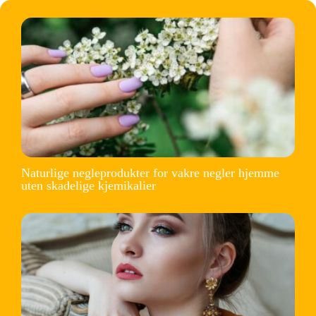
Naturlige negleprodukter for vakre negler hjemme
uten skadelige kjemikalier