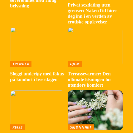
soverommet med riktig
Privat sexdating uten
belysning
grenser: NakenTid fører
deg inn i en verden av
erotiske opplevelser
TRENDER
HJEM
Sloggi undertøy med fokus
Terrassevarmer: Den
på komfort i hverdagen
ultimate løsningen for
utendørs komfort
REISE
SKJØNNHET