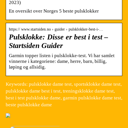
2023)
En oversikt over Norges 5 beste pulsklokker
https:// www.startsiden.no › guider › pulsklokker-best-i-…
Pulsklokke: Disse er best i test –
Startsiden Guider
Garmin topper listen i pulsklokke-test. Vi har samlet
vinnerne i kategoriene: dame, herre, barn, billig,
løping og allsidig.
Keywords: pulsklokke dame test, sportsklokke dame test,
pulsklokke dame best i test, treningsklokke dame test,
best i test pulsklokke dame, garmin pulsklokke dame test,
beste pulsklokke dame