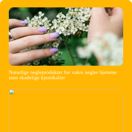
Naturlige negleprodukter for vakre negler hjemme
uten skadelige kjemikalier