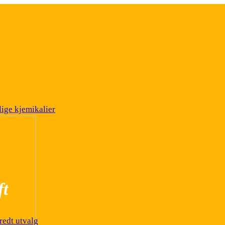
ige kjemikalier
ft
redt utvalg