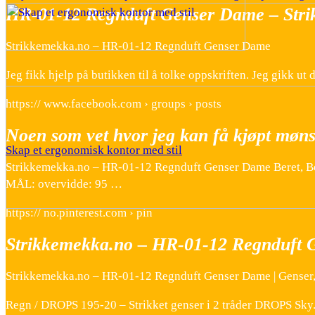
HR-01-12 Regnduft Genser Dame – Str
Strikkemekka.no – HR-01-12 Regnduft Genser Dame
Jeg fikk hjelp på butikken til å tolke oppskriften. Jeg gikk ut
https:// www.facebook.com › groups › posts
Noen som vet hvor jeg kan få kjøpt møns
Skap et ergonomisk kontor med stil
Strikkemekka.no – HR-01-12 Regnduft Genser Dame Beret
MÅL: overvidde: 95 …
https:// no.pinterest.com › pin
Strikkemekka.no – HR-01-12 Regnduft G
Strikkemekka.no – HR-01-12 Regnduft Genser Dame | Genser,
Regn / DROPS 195-20 – Strikket genser i 2 tråder DROPS Sky.