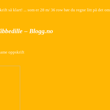
 så klart! ... som er 28 m/ 36 row bør du regne litt på det om g
ibbedille – Blogg.no
dame oppskrift