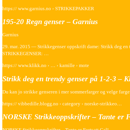
https:// www.garnius.no › STRIKKEPAKKER
195-20 Regn genser – Garnius
Garnius
29. mar. 2015 — Strikkegenser oppskrift dame: Strikk deg en 
STRIKKEGENSER: …
https:// www.klikk.no › … › kamille › mote
Strikk deg en trendy genser på 1-2-3 – K
Du kan jo strikke genseren i mer sommerfarger og velge farge
https:// vibbedille.blogg.no › category › norske-strikkeo…
NORSKE Strikkeoppskrifter – Tante er F
NORSKE Strikkeoppskrifter – Tante er Fortsatt Gal!