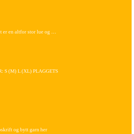
t er en altfor stor lue og …
R: S (M) L (XL) PLAGGETS
krift og bytt garn her