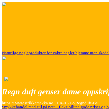
Naturlige negleprodukter for vakre negler hjemme uten skadel
Regn duft genser dame oppskri
https:// www.strikkemekka.no › HR-01-12-Regnduft-Ge…
Smykkehandel med stil på nett – fleksibilitet, gode priser og b