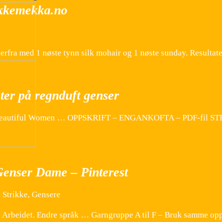
ikkemekka.no
 derfra med 1 nøste tynn silk mohair og 1 nøste sunday. Resultate
ter på regnduft genser
, Beautiful Women … OPPSKRIFT – ENGANKOFTA – PDF-fil ST
enser Dame – Pinterest
 Strikke, Gensere
 Arbeidet. Endre språk … Garngruppe A til F – Bruk samme opps