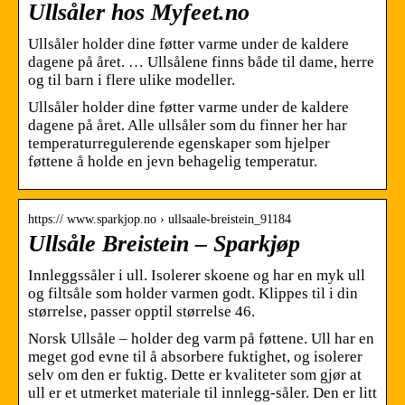
Ullsåler hos Myfeet.no
Ullsåler holder dine føtter varme under de kaldere
dagene på året. … Ullsålene finns både til dame, herre
og til barn i flere ulike modeller.
Ullsåler holder dine føtter varme under de kaldere
dagene på året. Alle ullsåler som du finner her har
temperaturregulerende egenskaper som hjelper
føttene å holde en jevn behagelig temperatur.
https:// www.sparkjop.no › ullsaale-breistein_91184
Ullsåle Breistein – Sparkjøp
Innleggssåler i ull. Isolerer skoene og har en myk ull
og filtsåle som holder varmen godt. Klippes til i din
størrelse, passer opptil størrelse 46.
Norsk Ullsåle – holder deg varm på føttene. Ull har en
meget god evne til å absorbere fuktighet, og isolerer
selv om den er fuktig. Dette er kvaliteter som gjør at
ull er et utmerket materiale til innlegg-såler. Den er litt