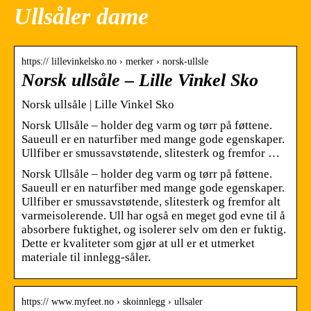
Ullsåler dame
https:// lillevinkelsko.no › merker › norsk-ullsle
Norsk ullsåle – Lille Vinkel Sko
Norsk ullsåle | Lille Vinkel Sko
Norsk Ullsåle – holder deg varm og tørr på føttene.
Saueull er en naturfiber med mange gode egenskaper.
Ullfiber er smussavstøtende, slitesterk og fremfor …
Norsk Ullsåle – holder deg varm og tørr på føttene.
Saueull er en naturfiber med mange gode egenskaper.
Ullfiber er smussavstøtende, slitesterk og fremfor alt
varmeisolerende. Ull har også en meget god evne til å
absorbere fuktighet, og isolerer selv om den er fuktig.
Dette er kvaliteter som gjør at ull er et utmerket
materiale til innlegg-såler.
https:// www.myfeet.no › skoinnlegg › ullsaler