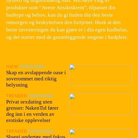
hydrert og ungdommelig hud. Ved nøye valg av
produkter som “Avene Ansiktskrem”, tilpasset din
hudtype og behov, kan du gi huden din den beste
omsorgen og beskyttelsen den fortjener. Husk at den
beste investeringen du kan gjøre er i din egen hudhelse,
og det starter med de grunnleggende stegene i hudpleie.
HJEM
25/03/2026
Skap en avslappende oase i
soverommet med riktig
belysning
TRENDER
03/03/2026
Privat sexdating uten
grenser: NakenTid fører
deg inn i en verden av
erotiske opplevelser
TRENDER
02/02/2026
Sloggi undertøy med fokus