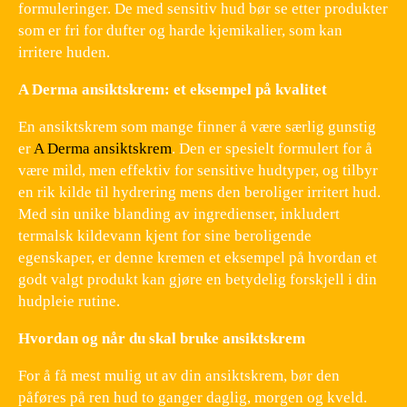
formuleringer. De med sensitiv hud bør se etter produkter
som er fri for dufter og harde kjemikalier, som kan
irritere huden.
A Derma ansiktskrem: et eksempel på kvalitet
En ansiktskrem som mange finner å være særlig gunstig
er
A Derma ansiktskrem
. Den er spesielt formulert for å
være mild, men effektiv for sensitive hudtyper, og tilbyr
en rik kilde til hydrering mens den beroliger irritert hud.
Med sin unike blanding av ingredienser, inkludert
termalsk kildevann kjent for sine beroligende
egenskaper, er denne kremen et eksempel på hvordan et
godt valgt produkt kan gjøre en betydelig forskjell i din
hudpleie rutine.
Hvordan og når du skal bruke ansiktskrem
For å få mest mulig ut av din ansiktskrem, bør den
påføres på ren hud to ganger daglig, morgen og kveld.